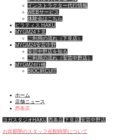
インストラクター代行情報
WEBサービス
体験会はこちら
ピラティス HAKU
MYGM24下見
ご利用の流れ（下見店）
MYGM24安芸中野
安芸中野店を知る
ご利用の流れ（安芸中野店）
MYGM24行橋
BIOCIRCUIT
西条店
ホーム
店舗ニュース
西条店
ヨガスタジオHAKU
西条店
下見店
安芸中野店
お盆期間のスタッフ在館時間について