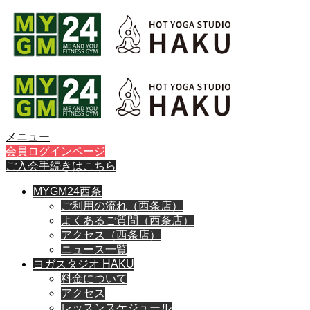
メニュー
会員ログインページ
ご入会手続きはこちら
MYGM24西条
ご利用の流れ（西条店）
よくあるご質問（西条店）
アクセス（西条店）
ニュース一覧
ヨガスタジオ HAKU
料金について
アクセス
レッスンスケジュール