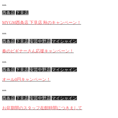
…
西条店
下見店
MYGM西条店 下見店 秋のキャンペーン！
…
西条店
下見店
安芸中野店
マイシャイン
春のビギナーさん応援キャンペーン！
…
西条店
下見店
安芸中野店
マイシャイン
オール0円キャンペーン！
…
西条店
下見店
安芸中野店
マイシャイン
お盆期間のスタッフ在館時間につきまして
…