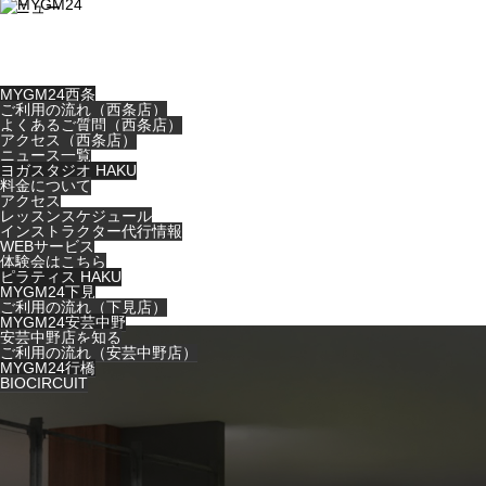
メニュー
MYGM24西条
ご利用の流れ（西条店）
よくあるご質問（西条店）
アクセス（西条店）
ニュース一覧
ヨガスタジオ HAKU
料金について
アクセス
レッスンスケジュール
インストラクター代行情報
WEBサービス
体験会はこちら
ピラティス HAKU
MYGM24下見
ご利用の流れ（下見店）
MYGM24安芸中野
安芸中野店を知る
ご利用の流れ（安芸中野店）
MYGM24行橋
BIOCIRCUIT