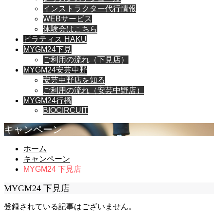
インストラクター代行情報
WEBサービス
体験会はこちら
ピラティス HAKU
MYGM24下見
ご利用の流れ（下見店）
MYGM24安芸中野
安芸中野店を知る
ご利用の流れ（安芸中野店）
MYGM24行橋
BIOCIRCUIT
キャンペーン
ホーム
キャンペーン
MYGM24 下見店
MYGM24 下見店
登録されている記事はございません。