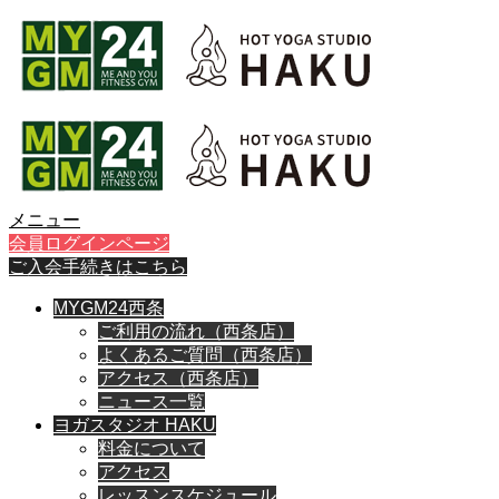
メニュー
会員ログインページ
ご入会手続きはこちら
MYGM24西条
ご利用の流れ（西条店）
よくあるご質問（西条店）
アクセス（西条店）
ニュース一覧
ヨガスタジオ HAKU
料金について
アクセス
レッスンスケジュール